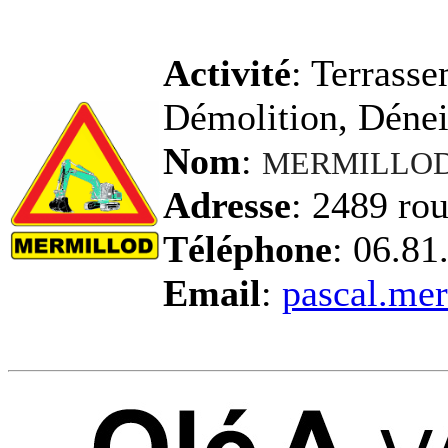
Activité
: Terrass
Démolition, Déne
Nom
:
MERMILLOD 
Adresse
: 2489 ro
Téléphone
: 06.81
Email
:
pascal.me