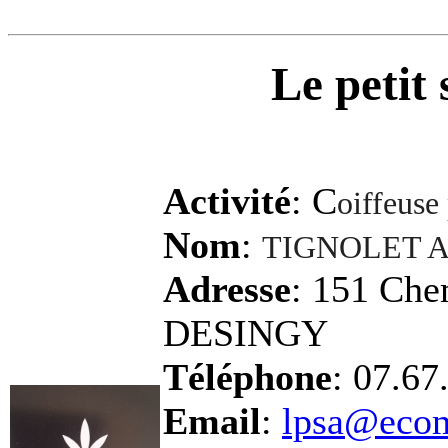
Le petit
Activité
: C
oiffeuse
Nom
:
TIGNOLET A
Adresse
: 151 Che
DESINGY
Téléphone
: 07.67
Email
:
lpsa@ecom