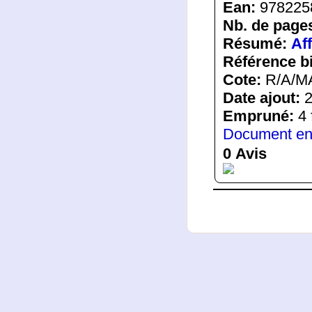
Ean:
978225
Nb. de page
Résumé:
Af
Référence b
Cote:
R/A/M
Date ajout:
2
Empruné:
4 
Document en
0 Avis