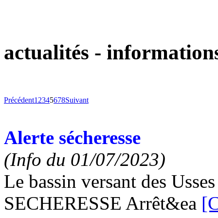
actualités - information
Précédent
1
2
3
4
5
6
7
8
Suivant
Alerte sécheresse
(Info du 01/07/2023)
Le bassin versant des Usse
SECHERESSE Arrêt&ea
[C